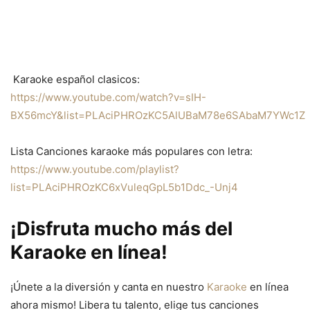
Karaoke español clasicos:
https://www.youtube.com/watch?v=sIH-
BX56mcY&list=PLAciPHROzKC5AlUBaM78e6SAbaM7YWc1Z
Lista Canciones karaoke más populares con letra:
https://www.youtube.com/playlist?
list=PLAciPHROzKC6xVuleqGpL5b1Ddc_-Unj4
¡Disfruta mucho más del
Karaoke en línea!
¡Únete a la diversión y canta en nuestro
Karaoke
en línea
ahora mismo! Libera tu talento, elige tus canciones