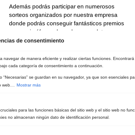
Además podrás participar en numerosos
sorteos organizados por nuestra empresa
donde podrás conseguir fantásticos premios
como micrófonos, karaokes completos para
casa, las mejores reviews y unboxing de
rencias de consentimiento
equipos de sonido y mucho más. No dejes
escapar la oportunidad de unirte a nuestra
 navegar de manera eficiente y realizar ciertas funciones. Encontrará
joven red. ¡te esperamos!.
bajo cada categoría de consentimiento a continuación.
 “Necesarias” se guardan en su navegador, ya que son esenciales par
Isabel Pantoja – Así fue
o web....
Mostrar más
ruciales para las funciones básicas del sitio web y el sitio web no fun
okies no almacenan ningún dato de identificación personal.