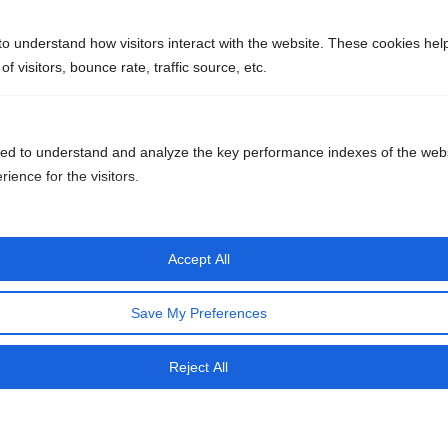
RECHARGE
to understand how visitors interact with the website. These cookies hel
 visitors, bounce rate, traffic source, etc.
200
€
ed to understand and analyze the key performance indexes of the webs
+ 100.00€
rience for the visitors.
GESAMTKREDIT 300€
Accept All
KAUFEN
Save My Preferences
Reject All