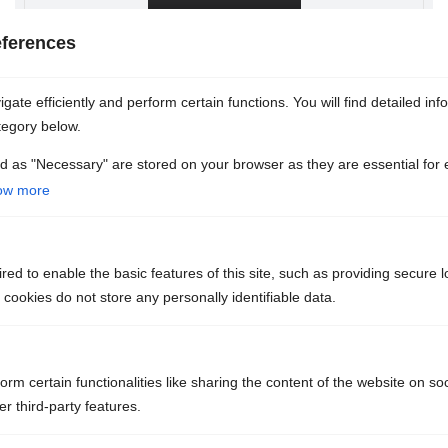
ferences
RECHARGE
ate efficiently and perform certain functions. You will find detailed inf
tegory below.
100
€
d as "Necessary" are stored on your browser as they are essential for 
ow more
+ 40.00€
ed to enable the basic features of this site, such as providing secure l
ookies do not store any personally identifiable data.
GESAMTKREDIT 140€
KAUFEN
orm certain functionalities like sharing the content of the website on so
r third-party features.