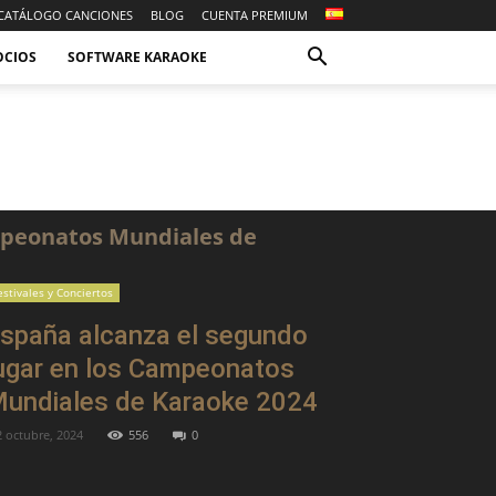
CATÁLOGO CANCIONES
BLOG
CUENTA PREMIUM
OCIOS
SOFTWARE KARAOKE
ampeonatos Mundiales de
estivales y Conciertos
spaña alcanza el segundo
ugar en los Campeonatos
undiales de Karaoke 2024
2 octubre, 2024
556
0