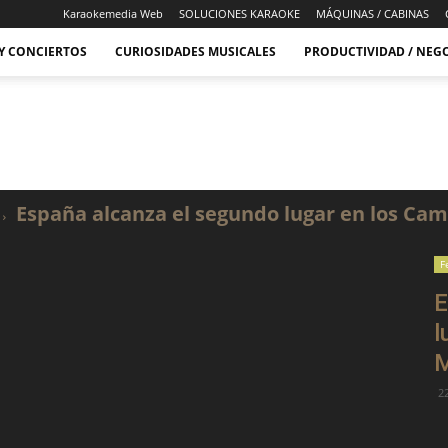
Karaokemedia Web
SOLUCIONES KARAOKE
MÁQUINAS / CABINAS
 Y CONCIERTOS
CURIOSIDADES MUSICALES
PRODUCTIVIDAD / NEG
España alcanza el segundo lugar en los C
F
E
l
M
2