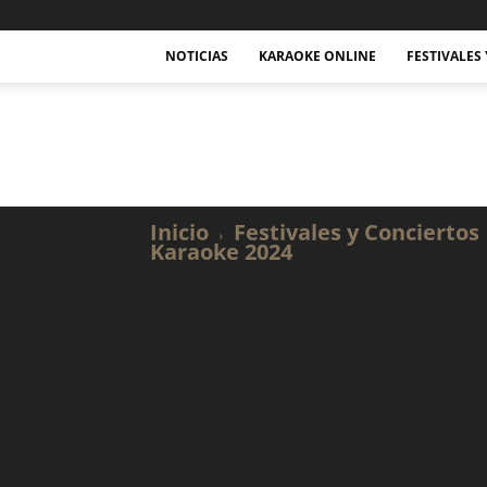
NOTICIAS
KARAOKE ONLINE
FESTIVALES
Actualidad
Musical
y
Karaoke.
Inicio
Festivales y Conciertos
Karaoke 2024