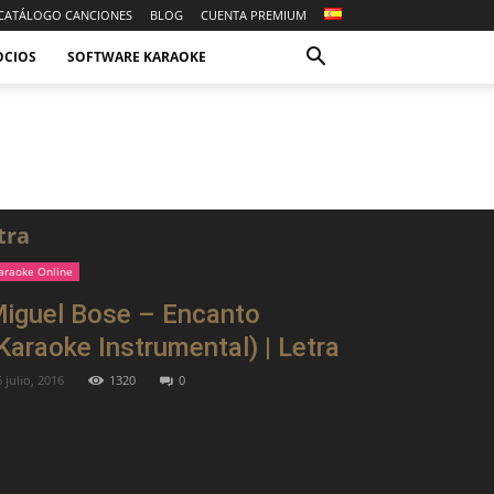
CATÁLOGO CANCIONES
BLOG
CUENTA PREMIUM
OCIOS
SOFTWARE KARAOKE
tra
araoke Online
iguel Bose – Encanto
Karaoke Instrumental) | Letra
 julio, 2016
1320
0