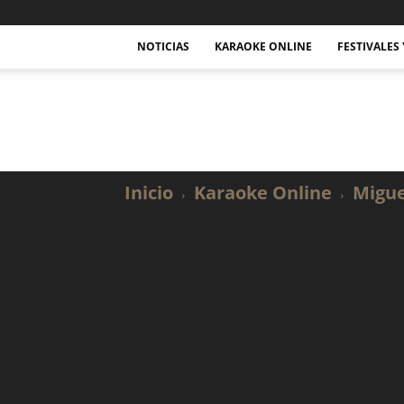
NOTICIAS
KARAOKE ONLINE
FESTIVALES
Actualidad
Musical
y
Karaoke.
Inicio
Karaoke Online
Migue