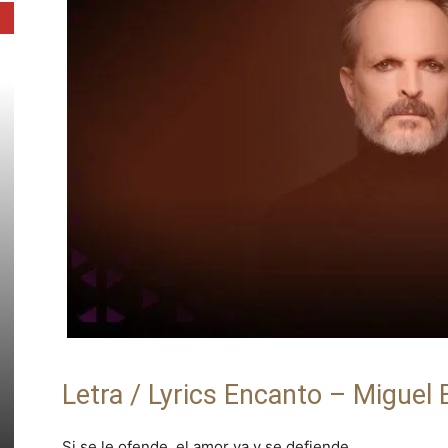
Letra / Lyrics Encanto – Miguel
Si se le ofende, el amor va y se defiende