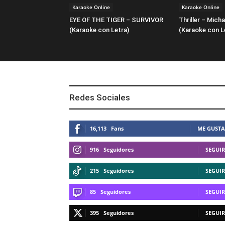
Karaoke Online
Karaoke Online
EYE OF THE TIGER – SURVIVOR
Thriller – Mich
(Karaoke con Letra)
(Karaoke con L
Redes Sociales
16,113
Fans
ME GUSTA
916
Seguidores
SEGUIR
215
Seguidores
SEGUIR
85
Seguidores
SEGUIR
395
Seguidores
SEGUIR