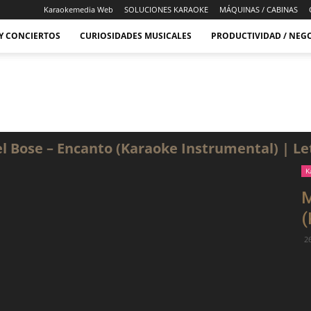
Karaokemedia Web
SOLUCIONES KARAOKE
MÁQUINAS / CABINAS
 Y CONCIERTOS
CURIOSIDADES MUSICALES
PRODUCTIVIDAD / NEG
l Bose – Encanto (Karaoke Instrumental) | Le
K
M
(
26