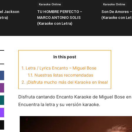
Karaoke Online
Karaoke Online
ael Jackson
TU HOMBRE PERFECTO –
Son De Amores –
etra)
MARCO ANTONIO SOLIS
(Karaoke con Let
(Karaoke con Letra)
In this post
1.
Letra / Lyrics Encanto – Miguel Bose
1.1.
Nuestras listas recomendadas
2.
¡Disfruta mucho más del Karaoke en línea!
Disfruta cantando Encanto Karaoke de Miguel Bose en 
Encuentra la letra y su versión karaoke.