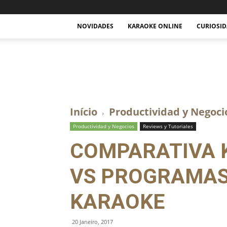
NOVIDADES
KARAOKE ONLINE
CURIOSID
Actualidad
Musical
y
Karaoke.
Início
Productividad y Negoci
Productividad y Negocios
Reviews y Tutoriales
COMPARATIVA 
VS PROGRAMAS
KARAOKE
20 Janeiro, 2017