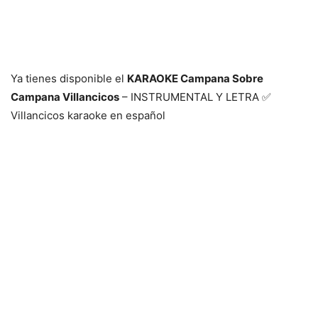
Ya tienes disponible el
KARAOKE Campana Sobre
Campana Villancicos
– INSTRUMENTAL Y LETRA ✅
Villancicos karaoke en español