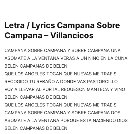
Letra / Lyrics Campana Sobre
Campana – Villancicos
CAMPANA SOBRE CAMPANA Y SOBRE CAMPANA UNA
ASOMATE A LA VENTANA VERAS A UN NIÑO EN LA CUNA
BELEN CAMPANAS DE BELEN
QUE LOS ANGELES TOCAN QUE NUEVAS ME TRAEIS
RECOGIDO TU REBAÑO A DONDE VAS PASTORCILLO
VOY A LLEVAR AL PORTAL REQUESON MANTECA Y VINO
BELEN CAMPANAS DE BELEN
QUE LOS ANGELES TOCAN QUE NUEVAS ME TRAEIS
CAMPANA SOBRE CAMPANA Y SOBRE CAMPANA DOS
ASOMATE A LA VENTANA PORQUE ESTA NACIENDO DIOS
BELEN CAMPANAS DE BELEN