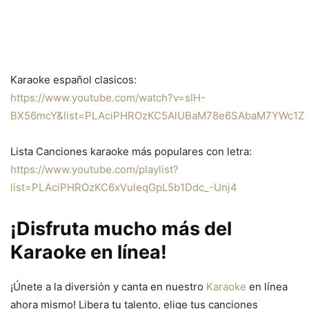
Karaoke español clasicos:
https://www.youtube.com/watch?v=sIH-
BX56mcY&list=PLAciPHROzKC5AlUBaM78e6SAbaM7YWc1Z
Lista Canciones karaoke más populares con letra:
https://www.youtube.com/playlist?
list=PLAciPHROzKC6xVuleqGpL5b1Ddc_-Unj4
¡Disfruta mucho más del
Karaoke en línea!
¡Únete a la diversión y canta en nuestro
Karaoke
en línea
ahora mismo! Libera tu talento, elige tus canciones