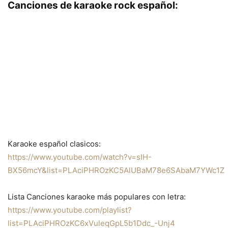
Canciones de karaoke rock español:
Karaoke español clasicos:
https://www.youtube.com/watch?v=sIH-
BX56mcY&list=PLAciPHROzKC5AlUBaM78e6SAbaM7YWc1Z
Lista Canciones karaoke más populares con letra:
https://www.youtube.com/playlist?
list=PLAciPHROzKC6xVuleqGpL5b1Ddc_-Unj4