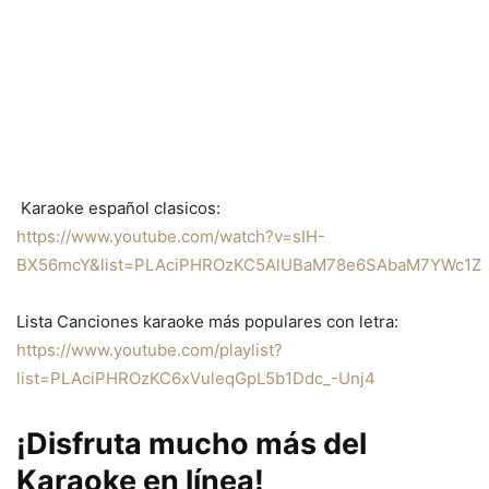
Karaoke español clasicos:
https://www.youtube.com/watch?v=sIH-
BX56mcY&list=PLAciPHROzKC5AlUBaM78e6SAbaM7YWc1Z
Lista Canciones karaoke más populares con letra:
https://www.youtube.com/playlist?
list=PLAciPHROzKC6xVuleqGpL5b1Ddc_-Unj4
¡Disfruta mucho más del
Karaoke en línea!