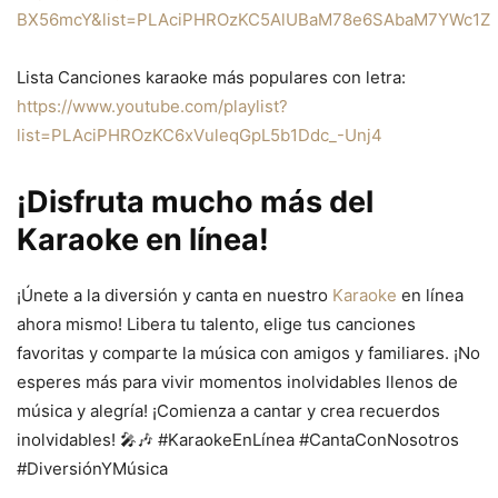
BX56mcY&list=PLAciPHROzKC5AlUBaM78e6SAbaM7YWc1Z
Lista Canciones karaoke más populares con letra:
https://www.youtube.com/playlist?
list=PLAciPHROzKC6xVuleqGpL5b1Ddc_-Unj4
¡Disfruta mucho más del
Karaoke en línea!
¡Únete a la diversión y canta en nuestro
Karaoke
en línea
ahora mismo! Libera tu talento, elige tus canciones
favoritas y comparte la música con amigos y familiares. ¡No
esperes más para vivir momentos inolvidables llenos de
música y alegría! ¡Comienza a cantar y crea recuerdos
inolvidables! 🎤🎶 #KaraokeEnLínea #CantaConNosotros
#DiversiónYMúsica