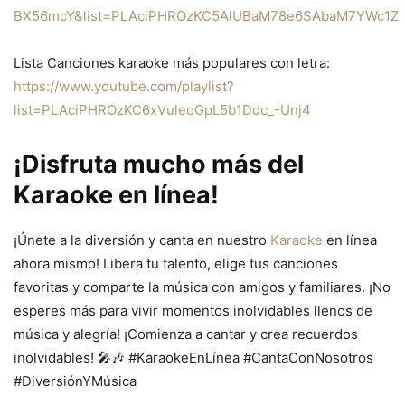
BX56mcY&list=PLAciPHROzKC5AlUBaM78e6SAbaM7YWc1Z
Lista Canciones karaoke más populares con letra:
https://www.youtube.com/playlist?
list=PLAciPHROzKC6xVuleqGpL5b1Ddc_-Unj4
¡Disfruta mucho más del
Karaoke en línea!
¡Únete a la diversión y canta en nuestro
Karaoke
en línea
ahora mismo! Libera tu talento, elige tus canciones
favoritas y comparte la música con amigos y familiares. ¡No
esperes más para vivir momentos inolvidables llenos de
música y alegría! ¡Comienza a cantar y crea recuerdos
inolvidables! 🎤🎶 #KaraokeEnLínea #CantaConNosotros
#DiversiónYMúsica