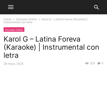
Home
Karaoke Online
Karol G – Latina Foreva (Karaoke) |
Instrumental con letra
Karaoke Online
Karol G – Latina Foreva
(Karaoke) | Instrumental con
letra
325
0
28 mayo, 2025