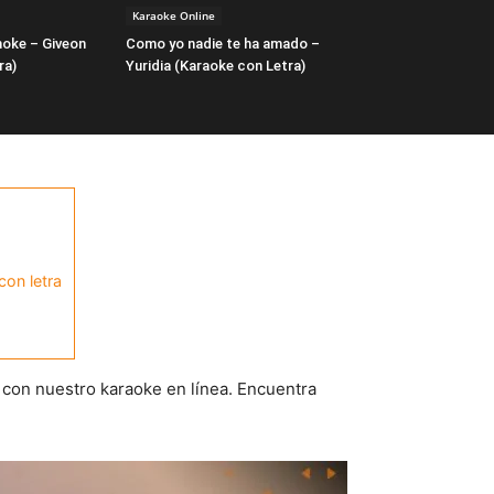
Karaoke Online
moke – Giveon
Como yo nadie te ha amado –
ra)
Yuridia (Karaoke con Letra)
con letra
con nuestro karaoke en línea. Encuentra