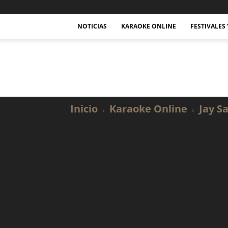
NOTICIAS
KARAOKE ONLINE
FESTIVALES
Actualidad
Musical
y
Karaoke.
Inicio
Karaoke Online
Jay S