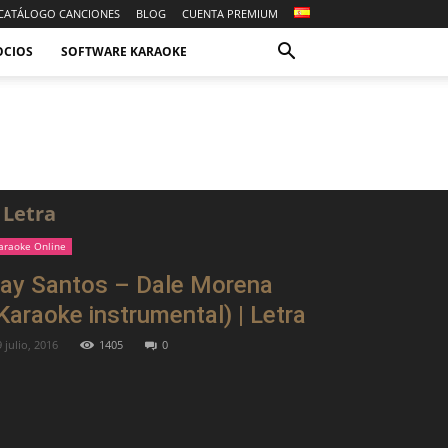
CATÁLOGO CANCIONES
BLOG
CUENTA PREMIUM
OCIOS
SOFTWARE KARAOKE
 Letra
araoke Online
ay Santos – Dale Morena
Karaoke instrumental) | Letra
 julio, 2016
1405
0