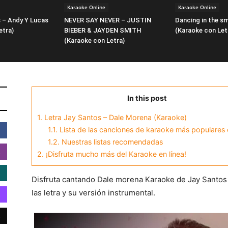
Karaoke Online
Karaoke Online
 – Andy Y Lucas
NEVER SAY NEVER – JUSTIN
Dancing in the s
etra)
BIEBER & JAYDEN SMITH
(Karaoke con Let
(Karaoke con Letra)
In this post
1.
Letra Jay Santos – Dale Morena (Karaoke)
1.1.
Lista de las canciones de karaoke más populares 
1.2.
Nuestras listas recomendadas
2.
¡Disfruta mucho más del Karaoke en línea!
Disfruta cantando Dale morena Karaoke de Jay Santos 
las letra y su versión instrumental.