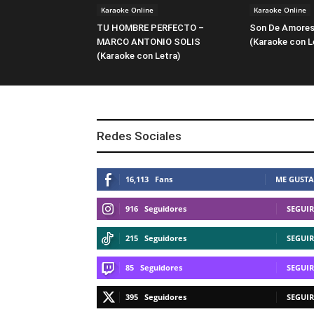
Karaoke Online
Karaoke Online
TU HOMBRE PERFECTO –
Son De Amores
MARCO ANTONIO SOLIS
(Karaoke con L
(Karaoke con Letra)
Redes Sociales
16,113
Fans
ME GUSTA
916
Seguidores
SEGUIR
215
Seguidores
SEGUIR
85
Seguidores
SEGUIR
395
Seguidores
SEGUIR