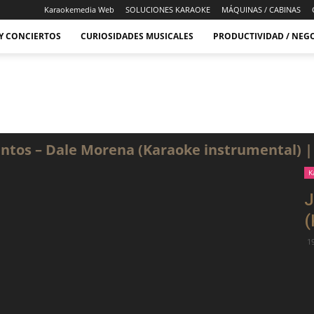
Karaokemedia Web
SOLUCIONES KARAOKE
MÁQUINAS / CABINAS
 Y CONCIERTOS
CURIOSIDADES MUSICALES
PRODUCTIVIDAD / NEG
antos – Dale Morena (Karaoke instrumental) |
K
J
(
19