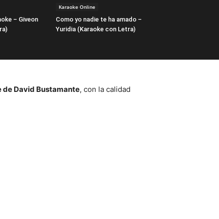
Karaoke Online
moke – Giveon
Como yo nadie te ha amado –
ra)
Yuridia (Karaoke con Letra)
 de David Bustamante
, con la calidad