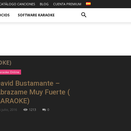
CATÁLOGO CANCIONES
BLOG
CUENTA PREMIUM
OCIOS
SOFTWARE KARAOKE
OKE)
araoke Online
avid Bustamante –
brazame Muy Fuerte (
KARAOKE)
 julio, 2016
1213
0