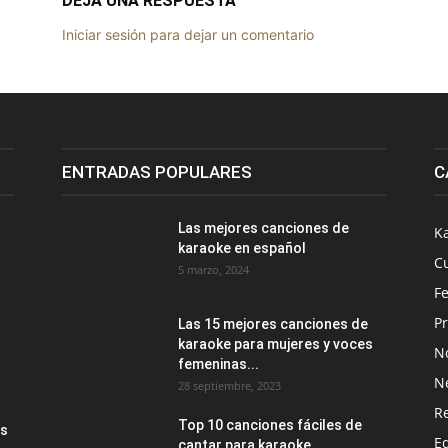
DEJA UNA RESPUESTA
Iniciar sesión para dejar un comentario
ENTRADAS POPULARES
C
Las mejores canciones de
K
karaoke en español
C
5 marzo, 2024
Fe
P
Las 15 mejores canciones de
karaoke para mujeres y voces
No
femeninas...
N
28 septiembre, 2023
Re
Top 10 canciones fáciles de
as
E
cantar para karaoke