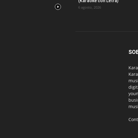
(Karaoke con Letra)
6 agosto, 2026
SO
Kara
Kara
musi
digi
youn
busi
musi
Cont