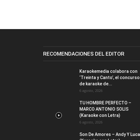
RECOMENDACIONES DEL EDITOR
Karaokemedia colabora con
‘Treinta y Canto’, el concurso
de karaoke de...
6 agosto, 2026
TU HOMBRE PERFECTO –
MARCO ANTONIO SOLIS
(Karaoke con Letra)
6 agosto, 2026
Son De Amores – Andy Y Luc