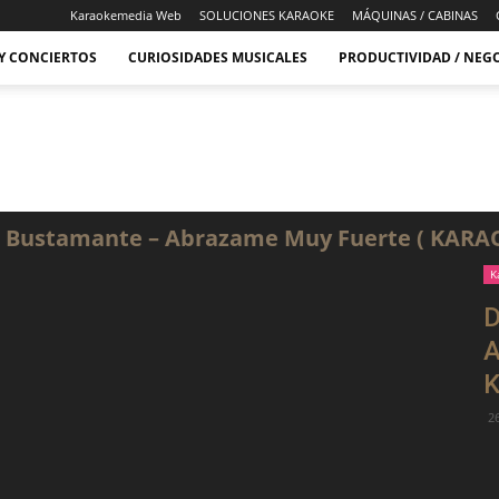
Karaokemedia Web
SOLUCIONES KARAOKE
MÁQUINAS / CABINAS
 Y CONCIERTOS
CURIOSIDADES MUSICALES
PRODUCTIVIDAD / NEG
 Bustamante – Abrazame Muy Fuerte ( KARA
K
D
A
26