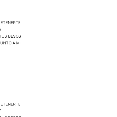
DETENERTE
E
 TUS BESOS
JUNTO A MI
DETENERTE
E