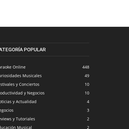
ATEGORÍA POPULAR
araoke Online
448
uriosidades Musicales
49
stivales y Conciertos
10
roductividad y Negocios
10
ticias y Actualidad
4
egocios
3
views y Tutoriales
2
ducación Musical
2