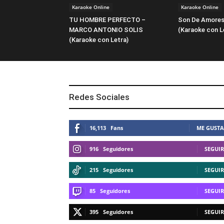
Karaoke Online
Karaoke Online
TU HOMBRE PERFECTO –
Son De Amores
MARCO ANTONIO SOLIS
(Karaoke con L
(Karaoke con Letra)
Redes Sociales
16,113
Fans
ME GUSTA
916
Seguidores
SEGUIR
215
Seguidores
SEGUIR
85
Seguidores
SEGUIR
395
Seguidores
SEGUIR