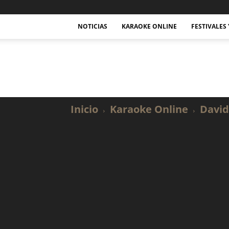
NOTICIAS
KARAOKE ONLINE
FESTIVALES
Actualidad
Musical
y
Karaoke.
Inicio
Karaoke Online
David