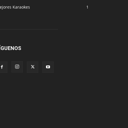
ejores Karaokes
1
ÍGUENOS