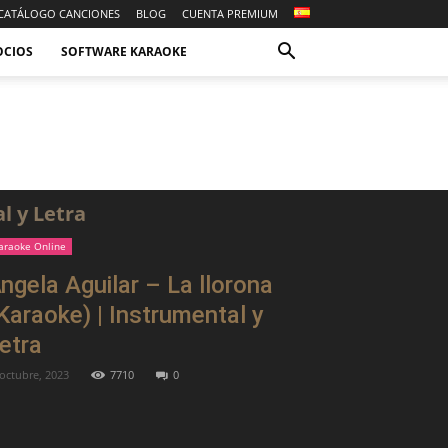
CATÁLOGO CANCIONES
BLOG
CUENTA PREMIUM
OCIOS
SOFTWARE KARAOKE
l y Letra
araoke Online
ngela Aguilar – La llorona
Karaoke) | Instrumental y
etra
 octubre, 2023
7710
0