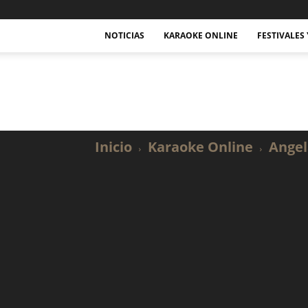
NOTICIAS
KARAOKE ONLINE
FESTIVALES
Actualidad
Musical
y
Karaoke.
Inicio
Karaoke Online
Angel