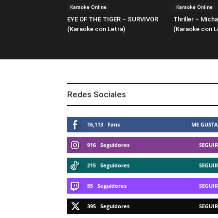
Karaoke Online
Karaoke Online
EYE OF THE TIGER – SURVIVOR
Thriller – Mich
(Karaoke con Letra)
(Karaoke con L
Redes Sociales
16,113
Fans
ME GUSTA
916
Seguidores
SEGUIR
215
Seguidores
SEGUIR
85
Seguidores
SEGUIR
395
Seguidores
SEGUIR