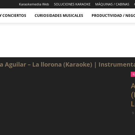
Karaokemedia Web
SOLUCIONES KARAOKE
MÁQUINAS / CABINAS
 Y CONCIERTOS
CURIOSIDADES MUSICALES
PRODUCTIVIDAD / NEG
a Aguilar – La llorona (Karaoke) | Instrumenta
K
A
(
L
9