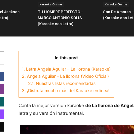
Karaoke Online
Karaoke Online
ael Jackson
TU HOMBRE PERFECTO –
Son De Amores –
etra)
MARCO ANTONIO SOLIS
(Karaoke con Let
(Karaoke con Letra)
In this post
1.
Letra Angela Aguilar – La llorona (Karaoke)
2.
Angela Aguilar – La llorona (Video Oficial)
2.1.
Nuestras listas recomendadas
3.
¡Disfruta mucho más del Karaoke en línea!
Canta la mejor version karaoke
de La llorona de Angel
letra y su versión instrumental.