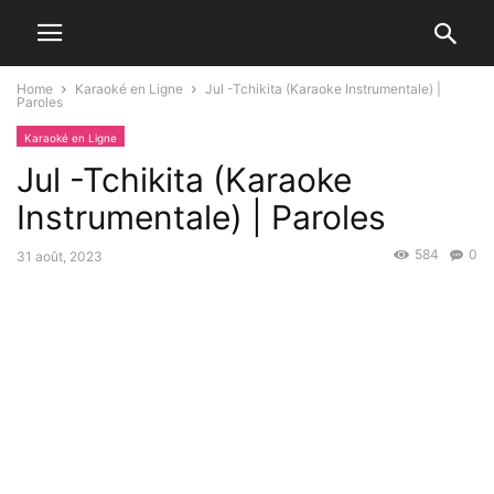
Home
Karaoké en Ligne
Jul -Tchikita (Karaoke Instrumentale) |
Paroles
Karaoké en Ligne
Jul -Tchikita (Karaoke
Instrumentale) | Paroles
584
0
31 août, 2023