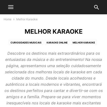
Home
Melhor Karaoke
MELHOR KARAOKE
CURIOSIDADES MUSICAIS
KARAOKE ONLINE
MELHOR KARAOKE
NEGÓCIOS
PRODUTIVIDADE E NEGÓCIOS
Descobre os destinos mais extraordinários para os
entusiastas da música e do entretenimento! Na nossa
página, apresentamos uma seleção cuidadosamente
selecionada dos melhores locais de karaoke em cada
cidade do mundo. Desde locais acolhedores e
autênticos a locais modernos e vibrantes, encontrará
os destinos perfeitos para cantar e divertir-se com os
amigos e a família. Prepare-se para viver momentos
inesquecíveis nos locais de karaoke mais excitantes